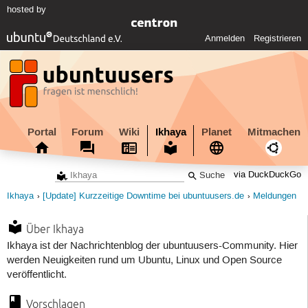
hosted by
Anmelden
Registrieren
Portal
Forum
Wiki
Ikhaya
Planet
Mitmachen
via DuckDuckGo
Ikhaya
[Update] Kurzzeitige Downtime bei ubuntuusers.de
Meldungen
Über Ikhaya
Ikhaya ist der Nachrichtenblog der ubuntuusers-Community. Hier
werden Neuigkeiten rund um Ubuntu, Linux und Open Source
veröffentlicht.
Vorschlagen