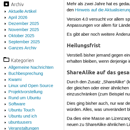
Archiv
Mehr als zwei Jahre hat es geda
den
Hinweis auf die Aktualisierun
Aktuelle Artikel
April 2026
Version 4.0 versucht vor allem sp
Dezember 2025
Anpassungen vor allem für Länder
November 2025
Es gibt aber noch weitere Änder
Oktober 2025
September 2025
Heilungsfrist
Ganzes Archiv
Verstieß bisher jemand gegen ein
Kategorien
erhalten bleiben, wenn derjenige 
Allgemeine Nachrichten
ShareAlike auf das ges
Buchbesprechung
Kwami
Durch den Zusatz „ShareAlike“ (k
Linux und Open Source
der gleichen oder einer ähnliche
Projektvorstellung
einzuschränken (zum Beispiel nur
Rund um Ubuntu
Dies ging bisher auch, nur war d
Software
würden. Alles, was unverändert b
Ubuntu Touch
Ubuntu und ich
Da dies eine Masse an Lizenzang
ubuntuusers
neuen zu ShareAlike-ähnlichen Li
Veranstaltungen