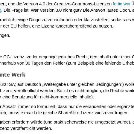
uert, ehe die Version 4.0 der Creative-Commons-Lizenzen
fertig war

g
. Die Frage ist: War Version 3.0 nicht gut? Die Antwort lautet: Doch,
rachlich einige Dinge zu vereinfachen oder klarzustellen, sodass es we
 der EU helfen, eine Lizenz länderübergreifend zu nutzen.
ungen.
e CC-Lizenz, verlor derjenige jegliches Recht, den Inhalt unter ein
innerhalb von 30 Tagen den Fehler (zum Beispiel) eine fehlende Urheb
amte Werk
urz: SA; auf Deutsch „Weitergabe unter gleichen Bedingungen“) wolle
n Lizenz veröffentlicht werden. So ist es nicht möglich, die Rechte 
 eine Benutzung für nicht-kommerzielle Inhalte).
er Absatz immer so formuliert, dass nur die veränderten oder ergänzt
lieb, musste exakt die gleiche ShareAlike-Lizenz wie zuvor tragen.
aben erfordern würde (und praktischerweise nie umgesetzt wurde), 
zenz veröffentlicht werden.