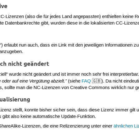
ive
n CC-Lizenzen (also die für jedes Land angepassten) enthielten keine
te Datenbankrechte gibt, wurden diese in die lokalisierten CC-Lize
) erlaubt nun auch, dass ein Link mit den jeweiligen Informationen
 anzugeben.
ich nicht geändert
ell“ wurde nicht geändert und ist immer noch sehr frei interpretierbar.
 oder auf eine Vergütung abzielt.”
(siehe
FAQ
🇬🇧). Da nicht eindeut
tons, sollte man die NC-Lizenzen von Creative Commons wirklich nur g
ualisierung
izenz stellt, konnte bisher sicher sein, dass diese Lizenz immer gilt
es gibt also keine automatische Update-Funktion.
hareAlike-Lizenzen, die eine Relizenzierung unter einer
ähnlichen L