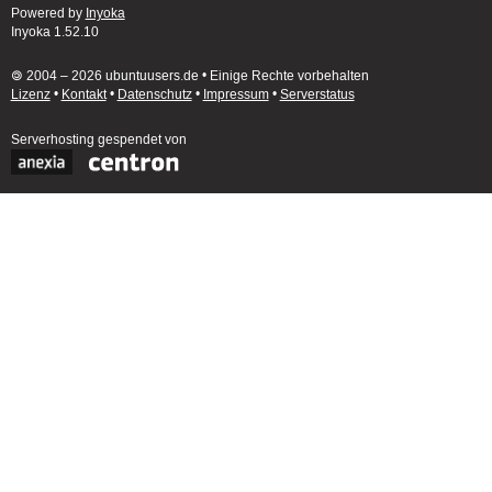
Powered by
Inyoka
Inyoka 1.52.10
🄯 2004 – 2026 ubuntuusers.de • Einige Rechte vorbehalten
Lizenz
•
Kontakt
•
Datenschutz
•
Impressum
•
Serverstatus
Serverhosting
gespendet von