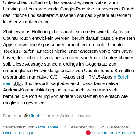
Unterschied zu Android, das versuche, seine Nutzer zum
Umstieg auf entsprechende Google-Produkte zu bewegen. Durch
das „frische und saubere“ Aussehen soll das System außerdem
leichter zu nutzen sein.
Shuttleworths Hoffnung, dass auch externe Entwickler Apps für
Ubuntu Touch entwickeln werden, beruht darauf, dass die meisten
Apps nur wenige Anpassungen bräuchten, um unter Ubuntu
Touch zu laufen. Er redet hierbei unter anderem von einem Java-
Layer, der sich nicht zu stark von dem von Android unterscheiden
soll. Diese Aussage stände allerdings im Gegensatz zum
ursprünglichen Entwicklungsansatz von Ubuntu Touch. So sollten
ursprünglich nur native C/C++-Apps und HTML5-Apps
möglich
sein
🇬🇧. Shuttleworth sagt aber auch, dass keine native
Android-Kompatibilität geplant sei – auch, wenn man sich
bemühe, die Portierung von anderen Systemen so einfach wie
möglich zu gestalten.
Danke an
Ulrich 1
für den Artikel-Hinweis!
Veröffentlicht von
katze_sonne
| 12. Dezember 2013 16:55 | Kategorie:
Ubuntu Touch
|
#
Fehler im Artikel melden