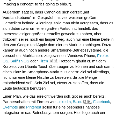
‘making a concept’ to ‘it's going to ship.’“).
Außerdem sagt er, dass Canonical sich derzeit „auf
Vorstandsebene“ im Gespräch mit vier weiteren großen
Herstellern befinde. Allerdings solle man nicht vergessen, dass es
sich dabei zwar um einen großen Fortschritt handelt, das
Interesse einiger großer Hersteller geweckt zu haben, aber
trotzdem sei es noch ein langer Weg, auch nur eine kleine Delle in
den von Google und Apple dominierten Markt zu schlagen. Dazu
kämen ja auch noch andere Smartphone-Betriebssysteme, die
versuchen, Marktanteile zu gewinnen: Windows Phone,
Firefox
OS
,
Sailfish OS
oder
Tizen
🇬🇧. Trotzdem glaubt er, mit dem
Konzept von Ubuntu Touch überzeugen zu können und sich damit
einen Platz im Smartphone-Markt zu sichern: Ziel sei allerdings,
nicht nur eine kleine Nische zu besetzen, da „die Menge
entscheidend sei". Sein Ziel sei, etwas zu schaffen, dass die
Leute tagtäglich benutzen.
Einen Plan, wie das erreicht werden soll, gibt es auch bereits:
Partnerschaften mit Firmen wie
LinkedIn
,
Baidu
🇿🇭,
Facebook
,
Evernote
und
Pinterest
sollen für eine besonders nahtlose
Integration in das Betriebssystem sorgen. Hier liege auch ein