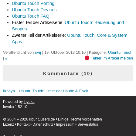
Ubuntu Touch Porting
Ubuntu Touch Devices
Ubuntu Touch FAQ
Erster Teil der Artikelserie:
Ubuntu Touch: Bedienung und
Scopes
Zweiter Teil der Artikelserie:
Ubuntu Touch: Core & System
Apps
Veröffentlicht von
svij
| 19. Oktober 2013 10:10 | Kategorie:
Ubuntu Touch
|
#
Fehler im Artikel melden
Kommentare (10)
Ikhaya
Ubuntu Touch: Unter der Haube & Fazit
Powered by
Inyoka
Inyoka 1.52.10
🄯 2004 – 2026 ubuntuusers.de • Einige Rechte vorbehalten
Lizenz
•
Kontakt
•
Datenschutz
•
Impressum
•
Serverstatus