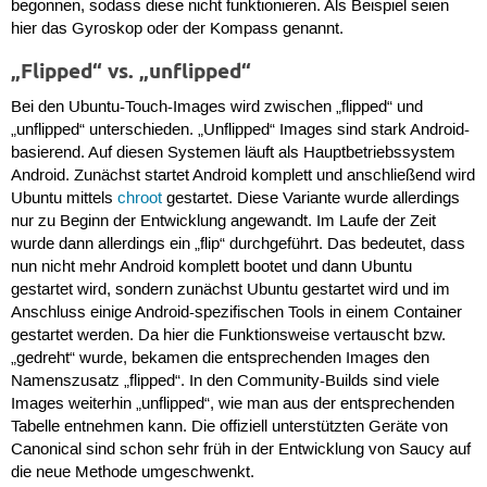
begonnen, sodass diese nicht funktionieren. Als Beispiel seien
hier das Gyroskop oder der Kompass genannt.
„Flipped“ vs. „unflipped“
Bei den Ubuntu-Touch-Images wird zwischen „flipped“ und
„unflipped“ unterschieden. „Unflipped“ Images sind stark Android-
basierend. Auf diesen Systemen läuft als Hauptbetriebssystem
Android. Zunächst startet Android komplett und anschließend wird
Ubuntu mittels
chroot
gestartet. Diese Variante wurde allerdings
nur zu Beginn der Entwicklung angewandt. Im Laufe der Zeit
wurde dann allerdings ein „flip“ durchgeführt. Das bedeutet, dass
nun nicht mehr Android komplett bootet und dann Ubuntu
gestartet wird, sondern zunächst Ubuntu gestartet wird und im
Anschluss einige Android-spezifischen Tools in einem Container
gestartet werden. Da hier die Funktionsweise vertauscht bzw.
„gedreht“ wurde, bekamen die entsprechenden Images den
Namenszusatz „flipped“. In den Community-Builds sind viele
Images weiterhin „unflipped“, wie man aus der entsprechenden
Tabelle entnehmen kann. Die offiziell unterstützten Geräte von
Canonical sind schon sehr früh in der Entwicklung von Saucy auf
die neue Methode umgeschwenkt.