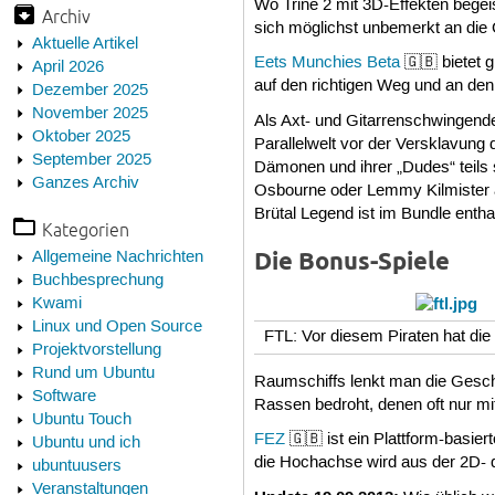
Wo Trine 2 mit 3D-Effekten begeis
Archiv
sich möglichst unbemerkt an die 
Aktuelle Artikel
Eets Munchies Beta
🇬🇧 bietet 
April 2026
auf den richtigen Weg und an de
Dezember 2025
November 2025
Als Axt- und Gitarrenschwingen
Oktober 2025
Parallelwelt vor der Versklavung
September 2025
Dämonen und ihrer „Dudes“ teils 
Ganzes Archiv
Osbourne oder Lemmy Kilmister a
Brütal Legend ist im Bundle entha
Kategorien
Die Bonus-Spiele
Allgemeine Nachrichten
Buchbesprechung
Kwami
Linux und Open Source
FTL: Vor diesem Piraten hat die
Projektvorstellung
Rund um Ubuntu
Raumschiffs lenkt man die Geschi
Software
Rassen bedroht, denen oft nur mi
Ubuntu Touch
FEZ
🇬🇧 ist ein Plattform-basi
Ubuntu und ich
die Hochachse wird aus der 2D-
ubuntuusers
Veranstaltungen