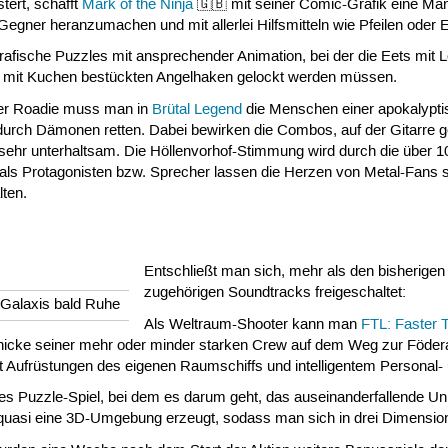
tert, schafft
Mark of the Ninja
🇬🇧 mit seiner Comic-Grafik eine Mang
Gegner heranzumachen und mit allerlei Hilfsmitteln wie Pfeilen ode
grafische Puzzles mit ansprechender Animation, bei der die Eets mit
n mit Kuchen bestückten Angelhaken gelockt werden müssen.
der Roadie muss man in
Brütal Legend
die Menschen einer apokalypt
 durch Dämonen retten. Dabei bewirken die Combos, auf der Gitarre g
sehr unterhaltsam. Die Höllenvorhof-Stimmung wird durch die über 1
ls Protagonisten bzw. Sprecher lassen die Herzen von Metal-Fans s
lten.
Entschließt man sich, mehr als den bisherigen
zugehörigen Soundtracks freigeschaltet:
 Galaxis bald Ruhe
Als Weltraum-Shooter kann man
FTL: Faster 
cke seiner mehr oder minder starken Crew auf dem Weg zur Föderation
t Aufrüstungen des eigenen Raumschiffs und intelligentem Personal-
ertes Puzzle-Spiel, bei dem es darum geht, das auseinanderfallend
 quasi eine 3D-Umgebung erzeugt, sodass man sich in drei Dimens