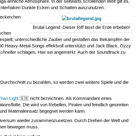
a-ähnliche Atmosphäre. In der seitwärts scrollenden Welt gilt es,
r Enterhaken Dunkle Ecken und Schatten auszunutzen.
 Leckerchen
Brütal Legend: Dieser Riff lässt die Erde erbeben!
ischen
espielt, unterschiedliche Zauber und gestalten das Bekämpfen der
00 Heavy-Metal-Songs effektvoll unterstützt und Jack Black, Ozzy
chneller schlagen. Hier sei angemerkt: Auch der Soundtrack zu
 Durchschnitt zu bezahlen, so werden zwei weitere Spiele und die
Than Light
🇬🇧 nicht bezeichnen. Als Kommandant eines
sflotte. Die wird von Rebellen, Piraten und feindlich gesinnten
 und Materialeinsatz begegnet werden kann.
e Universum wieder zusammenzusetzen. Durch Drehen der Welt und
ionen bewegen muss.