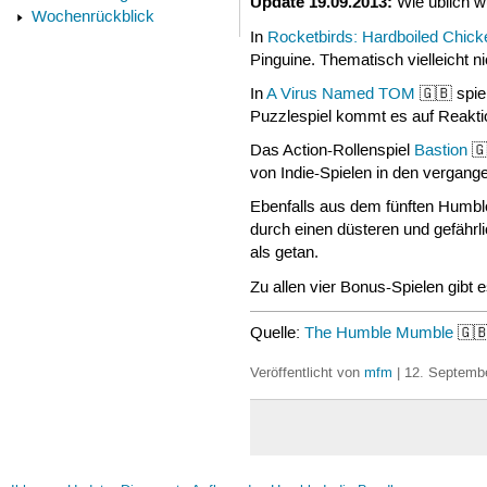
Update 19.09.2013:
Wie üblich w
Wochenrückblick
In
Rocketbirds: Hardboiled Chick
Pinguine. Thematisch vielleicht 
In
A Virus Named TOM
🇬🇧 spie
Puzzlespiel kommt es auf Reakti
Das Action-Rollenspiel
Bastion
🇬
von Indie-Spielen in den vergang
Ebenfalls aus dem fünften Humble
durch einen düsteren und gefährl
als getan.
Zu allen vier Bonus-Spielen gi
Quelle:
The Humble Mumble
🇬
Veröffentlicht von
mfm
| 12. Septembe