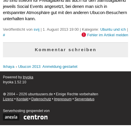
So sind sowohl für Freitagabend als auch für den Samstagabend
jeweils Social Events angesetzt, bei denen man sich in
entspannter Atmosphäre gut mit den anderen Ubucon-Besuchern
unterhalten kann.
Veröffentlicht von
svij
| 1. August 2013 19:00 | Kategorie:
Ubuntu und ich
|
#
Fehler im Artikel melden
Kommentar schreiben
Ikhaya
Ubucon 2013: Anmeldung gestartet
Powered by
Inyoka
Inyoka 1.52.10
🄯 2004 – 2026 ubuntuusers.de • Einige Rechte vorbehalten
Lizenz
•
Kontakt
•
Datenschutz
•
Impressum
•
Serverstatus
Serverhosting
gespendet von