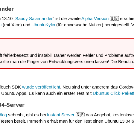
ander
 13.10 „
Saucy Salamander
“ ist die zweite
Alpha-Version
🇬🇧 erschi
u
(mit Xfce) und
UbuntuKylin
(für chinesische Nutzer) bereitgestellt.
oft fehlerbesetzt und instabil. Daher werden Fehler und Probleme auf
sollte man die Finger von Entwicklungsversionen lassen! Die Benutzu
u Touch SDK
wurde veröffentlicht
. Neu sind unter anderem das Cor
er Ubuntu Apps. Es kann auch ein erster Test mit
Ubuntus Click-Paket
04-Server
Blog
schreibt, gibt es bei
Instant Server
🇬🇧 das Angebot, kostenlose
Testen bereit. Immerhin erhält man für den Test einen Ubuntu 13.04 