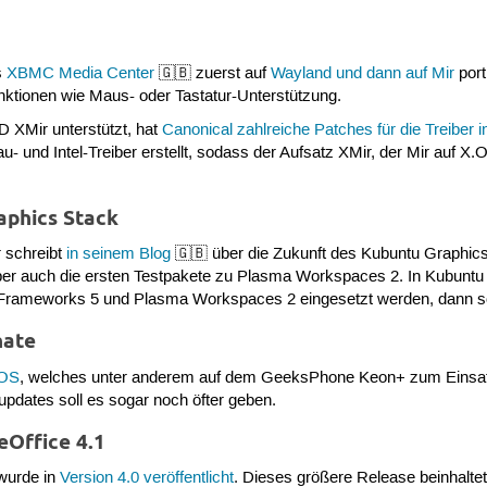
s
XBMC Media Center
🇬🇧 zuerst auf
Wayland und dann auf Mir
port
unktionen wie Maus- oder Tastatur-Unterstützung.
D XMir unterstützt, hat
Canonical zahlreiche Patches für die Treiber i
- und Intel-Treiber erstellt, sodass der Aufsatz XMir, der Mir auf X
aphics Stack
 schreibt
in seinem Blog
🇬🇧 über die Zukunft des Kubuntu Graphics
s aber auch die ersten Testpakete zu Plasma Workspaces 2. In Kubun
 Frameworks 5 und Plasma Workspaces 2 eingesetzt werden, dann so
nate
 OS
, welches unter anderem auf dem GeeksPhone Keon+ zum Einsat
supdates soll es sogar noch öfter geben.
eOffice 4.1
wurde in
Version 4.0 veröffentlicht
. Dieses größere Release beinhalte