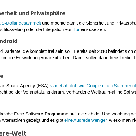
x
erheit und Privatsphäre
US-Dollar gesammelt
und möchte damit die Sicherheit und Privatsphär
schlüsselung oder die Integration von
Tor
einzusetzen.
Android
-Variante, die komplett frei sein soll. Bereits seit 2010 befindet sic
, um die Entwicklung voranzutreiben. Damit sollen dann freie Treiber 
ce
pean Space Agency (ESA)
startet ähnlich wie Google einen Summer o
geht bei der Veranstaltung darum, vorhandene Weltraum-affine Softw
hlreiche Freie-Software-Programme auf, die sich der Überwachung 
 Alternativen gezeigt und es gibt
eine Ausrede weniger
, wieso man ni
are-Welt