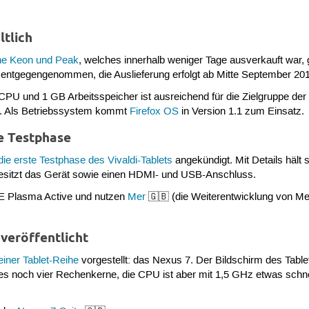
tlich
ne Keon und Peak
, welches innerhalb weniger Tage ausverkauft war, 
t entgegengenommen, die Auslieferung erfolgt ab Mitte September 20
PU und 1 GB Arbeitsspeicher ist ausreichend für die Zielgruppe der
). Als Betriebssystem kommt
Firefox OS
in Version 1.1 zum Einsatz.
ie Testphase
die erste Testphase des Vivaldi-Tablets
angekündigt. Mit Details hält 
esitzt das Gerät sowie einen HDMI- und USB-Anschluss.
KDE Plasma Active und nutzen
Mer
🇬🇧 (die Weiterentwicklung von Me
veröffentlicht
einer Tablet-Reihe
vorgestellt: das Nexus 7. Der Bildschirm des Tablet
 es noch vier Rechenkerne, die CPU ist aber mit 1,5 GHz etwas schn