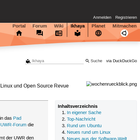
Anmelden
Registrieren
Portal
Forum
Wiki
Ikhaya
Planet
Mitmachen
via DuckDuckGo
 Linux und Open Source Revue
Inhaltsverzeichnis
In eigener Sache
in das
Pad
Top-Nachricht
m
UWR-Forum
die
Rund um Ubuntu
Neues rund um Linux
mmt der UWR den
Neues aus der Software-Welt