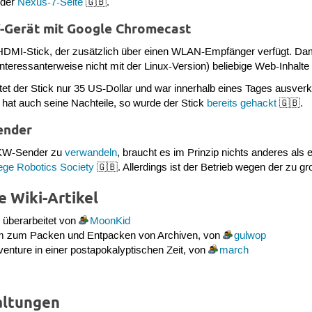
 der
Nexus-7-Seite
🇬🇧.
-Gerät mit Google Chromecast
 HDMI-Stick, der zusätzlich über einen WLAN-Empfänger verfügt. Da
teressanterweise nicht mit der Linux-Version) beliebige Web-Inhalt
tet der Stick nur 35 US-Dollar und war innerhalb eines Tages ausverk
g hat auch seine Nachteile, so wurde der Stick
bereits gehackt
🇬🇧.
ender
UKW-Sender zu
verwandeln
, braucht es im Prinzip nichts anderes als 
lege Robotics Society
🇬🇧. Allerdings ist der Betrieb wegen der zu g
 Wiki-Artikel
 überarbeitet von
MoonKid
 zum Packen und Entpacken von Archiven, von
gulwop
venture in einer postapokalyptischen Zeit, von
march
altungen