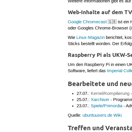
Weitere Informationen gibt es auf
Web-Inhalte auf dem TV
Google Chromecast
🇬🇧 ist ein
oder Googles Chrome-Browser (in
Wie
Linux-Magazin
berichtet, kos
Sticks bestellt worden. Der Erfol
Raspberry Pi als UKW-S
Um den Raspberry Pi in einen 
Software, liefert das
Imperial Col
Bearbeitete und neue
27.07.:
Kernel/Kompilierung
-
25.07.:
Xarchiver
- Programm
23.07.:
Spiele/Primordia
- Ad
Quelle:
ubuntuusers.de Wiki
Treffen und Veranst