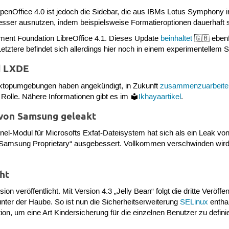
penOffice 4.0 ist jedoch die Sidebar, die aus IBMs Lotus Symphony in
besser ausnutzen, indem beispielsweise Formatieroptionen dauerhaft s
ument Foundation LibreOffice 4.1. Dieses Update
beinhaltet
🇬🇧 ebenf
etztere befindet sich allerdings hier noch in einem experimentellem S
d LXDE
sktopumgebungen haben angekündigt, in Zukunft
zusammenzuarbeite
 Rolle. Nähere Informationen gibt es im
Ikhayaartikel
.
 von Samsung geleakt
rnel-Modul für Microsofts Exfat-Dateisystem hat sich als ein Leak 
n „Samsung Proprietary“ ausgebessert. Vollkommen verschwinden wird 
cht
ion veröffentlicht. Mit Version 4.3 „Jelly Bean“ folgt die dritte Verö
unter der Haube. So ist nun die Sicherheitserweiterung
SELinux
enthal
tion, um eine Art Kindersicherung für die einzelnen Benutzer zu defini