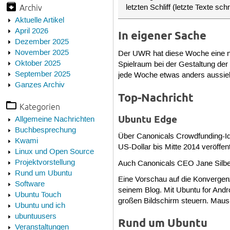
Archiv
letzten Schliff (letzte Texte sc
Aktuelle Artikel
April 2026
In eigener Sache
Dezember 2025
November 2025
Der UWR hat diese Woche eine ne
Oktober 2025
Spielraum bei der Gestaltung de
September 2025
jede Woche etwas anders aussie
Ganzes Archiv
Top-Nachricht
Kategorien
Ubuntu Edge
Allgemeine Nachrichten
Buchbesprechung
Über Canonicals Crowdfunding-I
Kwami
US-Dollar bis Mitte 2014 veröffen
Linux und Open Source
Projektvorstellung
Auch Canonicals CEO Jane Silber
Rund um Ubuntu
Eine Vorschau auf die Konverge
Software
seinem Blog. Mit Ubuntu for And
Ubuntu Touch
großen Bildschirm steuern. Maus
Ubuntu und ich
ubuntuusers
Rund um Ubuntu
Veranstaltungen