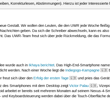
hreiben, Korrekturlesen, Abstimmungen). Hierzu ist jeder Interessierte 
ue Gestalt. Wir wollen den Leuten, die den UWR jede Woche fleißig
r Nachrichten geben. Da sich die Schreiber abwechseln, kann es als
ht. Das UWR-Team freut sich über jede Rückmeldung, die das Forma
dee wurde auch in
Ikhaya berichtet
. Das High-End-Smartphone namens
tlicht werden. Nach einer Woche liegt die
Indiegogo-Kampagne
🇬🇧 b
 freut sich über den
Erfolg der ersten Tage
🇬🇧 und pries das Gerä
nz des Smartphones mit dem Desktop zeigt
Victor Palau
🇬🇧, Vizepr
roid arbeitet er bereits seit mehreren Monaten auf seinem Nexus-4-
- und Keyboardsteuerung werden dabei über die Touch-Oberfläche d