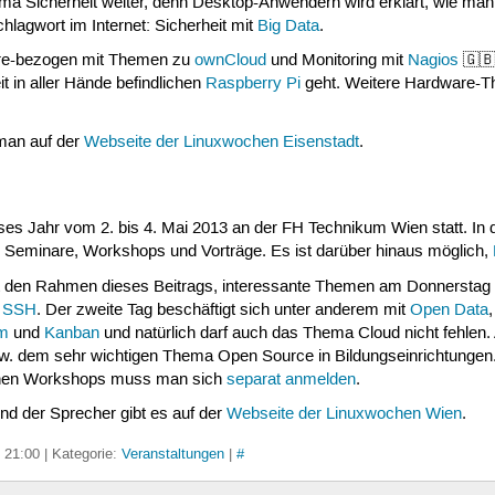
ma Sicherheit weiter, denn Desktop-Anwendern wird erklärt, wie man
hlagwort im Internet: Sicherheit mit
Big Data
.
are-bezogen mit Themen zu
ownCloud
und Monitoring mit
Nagios
🇬🇧
t in aller Hände befindlichen
Raspberry Pi
geht. Weitere Hardware-T
man auf der
Webseite der Linuxwochen Eisenstadt
.
ses Jahr vom 2. bis 4. Mai 2013 an der FH Technikum Wien statt. In d
he Seminare, Workshops und Vorträge. Es ist darüber hinaus möglich,
 den Rahmen dieses Beitrags, interessante Themen am Donnerstag s
u
SSH
. Der zweite Tag beschäftigt sich unter anderem mit
Open Data
m
und
Kanban
und natürlich darf auch das Thema Cloud nicht fehle
. dem sehr wichtigen Thema Open Source in Bildungseinrichtungen. 
enen Workshops muss man sich
separat anmelden
.
d der Sprecher gibt es auf der
Webseite der Linuxwochen Wien
.
3 21:00 | Kategorie:
Veranstaltungen
|
#