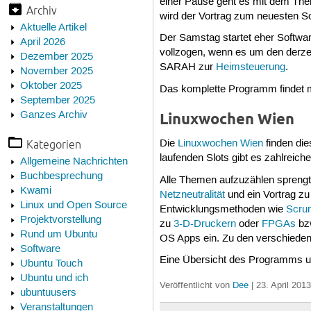
einer Pause geht es mit dem The
Archiv
wird der Vortrag zum neuesten Sc
Aktuelle Artikel
Der Samstag startet eher Softw
April 2026
vollzogen, wenn es um den derzei
Dezember 2025
SARAH zur
Heimsteuerung
.
November 2025
Oktober 2025
Das komplette Programm findet 
September 2025
Ganzes Archiv
Linuxwochen Wien
Kategorien
Die
Linuxwochen Wien
finden die
laufenden Slots gibt es zahlreic
Allgemeine Nachrichten
Buchbesprechung
Alle Themen aufzuzählen sprengt
Kwami
Netzneutralität
und ein Vortrag z
Linux und Open Source
Entwicklungsmethoden wie
Scru
Projektvorstellung
zu
3-D-Druckern
oder
FPGAs
bzw
Rund um Ubuntu
OS Apps ein. Zu den verschied
Software
Eine Übersicht des Programms un
Ubuntu Touch
Ubuntu und ich
Veröffentlicht von
Dee
| 23. April 201
ubuntuusers
Veranstaltungen