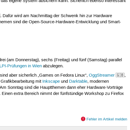
 das eigene System absichern kann. Sicherlich ebenso interessant
. Dafür wird am Nachmittag der Schwenk hin zur Hardware
hemen sind die Open-Source-Hardware-Entwicklung und Smart-
rei (am Donnerstag), sechs (Freitag) und fünf (Samstag) parallel
LPI-Prüfungen in Wien
abzulegen.
ind aber sicherlich „Games on Fedora Linux“,
OggStreamer
🇬🇧,
, Grafikbearbeitung mit
Inkscape
und
Darktable
, modernen
n. Am Sonntag sind die Hauptthemen dann eher Hardware-Vorträge
Einen extra Bereich nimmt der fünfstündige Workshop zu Firefox
Fehler im Artikel melden