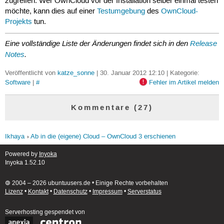
zugreifen. Wer OwnCloud vor der Installation selber einmal testen
möchte, kann dies auf einer
Testumgebung
des
OwnCloud-
Projekts
tun.
Eine vollständige Liste der Änderungen findet sich in den
Release
Notes
.
Veröffentlicht von
katze_sonne
| 30. Januar 2012 12:10 | Kategorie:
Software
|
#
Fehler im Artikel melden
Kommentare (27)
Ikhaya
Ab in die (eigene) Cloud – OwnCloud 3 erschienen
Powered by
Inyoka
Inyoka 1.52.10
🄯 2004 – 2026 ubuntuusers.de • Einige Rechte vorbehalten
Lizenz
•
Kontakt
•
Datenschutz
•
Impressum
•
Serverstatus
Serverhosting
gespendet von