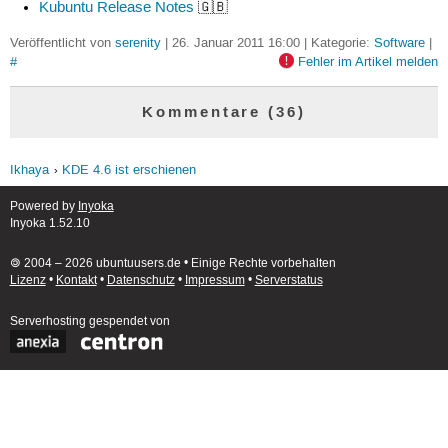
Kubuntu Release Notes
🇬🇧
Veröffentlicht von
serenity
| 26. Januar 2011 16:00 | Kategorie:
Software
|
#
Fehler im Artikel melden
Kommentare (36)
Ikhaya
KDE 4.6 ist erschienen
Powered by
Inyoka
Inyoka 1.52.10
🄯 2004 – 2026 ubuntuusers.de • Einige Rechte vorbehalten
Lizenz
•
Kontakt
•
Datenschutz
•
Impressum
•
Serverstatus
Serverhosting
gespendet von