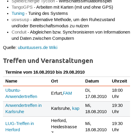
Spiele/Energie Tycoon
- Wirtschaftssimulationsspiel
TangoGPS
- Arbeiten mit Karten (mit und ohne GPS)
Tuning
- Tuning des Systems
uswsusp
- alternative Methode, um den Ruhezustand
und/oder Bereitschaftsmodus zu nutzen
Conduit
- Abgleichen bzw. Synchronisieren von Informationen
und Daten zwischen Computern
Quelle:
ubuntuusers.de Wiki
Treffen und Veranstaltungen
Termine vom 16.08.2010 bis 29.08.2010
Name
Ort
Datum
Uhrzeit
Ubuntu-
Di,
18:00
Erfurt,
FAM
Anwendertreffen
17.08.2010
Uhr
Anwendertreffen in
Mi,
19:30
Karlsruhe,
kap
Karlsruhe
18.08.2010
Uhr
Herford,
LUG-Treffen in
Mi,
19:30
Heidestrasse
Herford
18.08.2010
Uhr