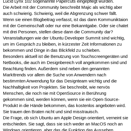
Lucid Lynx 102 sogenannte Papercuts eingepflegt wurden.
Die Arbeit mit der Community beschreibt Majic als wichtig aber
auch schwierig. Schwierig, weil die Abgrenzung schwer fällt.
Wenn sie einen Blogbeitrag verfasst, ist das dann Kommuniktaion
mit der Gemeinschaft oder nur eine Bekanntgabe. Oder sie chatet
mit drei Personen, stellen diese dann die Community dar?
Veranstaltungen wie der Ubuntu Developer Summit sind wichtig,
um im Gespräch zu bleiben, in kürzester Zeit Informationen zu
bekommen und Dinge in das Blickfeld zu schieben.
Besonders aktuell ist die Benutzung von Touchscreengeräten und
Netbooks, die auch im Designbereich voll angekommen sind und
Beachtung finden. Außerdem sind neben den genannten
Markttrends vor allem die Suche von Anwendern nach
bestimmten Anwendung für das Designteam wichtig und die
Nachhaltigkeit von Projekten. Sie beschreibt, wie nervös
Menschen, die noch nie mit OpenSource in Berührung
gekommen sind, werden können, wenn sie ein Open-Source-
Produkt in die Hände bekommen, das kostenlos angeboten wird.
Sie trauen den Braten nicht und sind misstrauisch.
Die Frage, ob sich Ubuntu am Apple Design orientiert, verneint sie
entschieden. Sie sagt, dass sie sich weder an MacOS noch an
Windows orientieren, aber das die Funktion das Aussehen