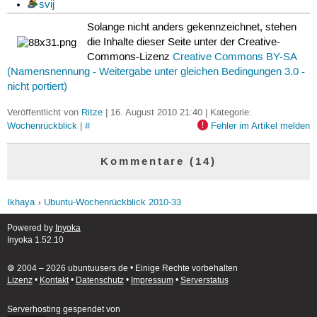
svij
Solange nicht anders gekennzeichnet, stehen
die Inhalte dieser Seite unter der Creative-
Commons-Lizenz
Creative Commons BY-SA
(Namensnennung - Weitergabe unter gleichen Bedingungen 3.0 -
nicht portiert)
Veröffentlicht von
Ritze
| 16. August 2010 21:40 | Kategorie:
Wochenrückblick
|
#
Fehler im Artikel melden
Kommentare (14)
Ikhaya
Ubuntu-Wochenrückblick 2010-33
Powered by
Inyoka
Inyoka 1.52.10
🄯 2004 – 2026 ubuntuusers.de • Einige Rechte vorbehalten
Lizenz
•
Kontakt
•
Datenschutz
•
Impressum
•
Serverstatus
Serverhosting
gespendet von