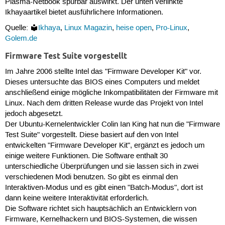
Plasma-Netbook spürbar auswirkt. Der unten verlinkte
Ikhayaartikel bietet ausführlichere Informationen.
Quelle:
Ikhaya
,
Linux Magazin
,
heise open
,
Pro-Linux
,
Golem.de
Firmware Test Suite vorgestellt
Im Jahre 2006 stellte Intel das "Firmware Developer Kit" vor.
Dieses untersuchte das BIOS eines Computers und meldet
anschließend einige mögliche Inkompatibilitäten der Firmware mit
Linux. Nach dem dritten Release wurde das Projekt von Intel
jedoch abgesetzt.
Der Ubuntu-Kernelentwickler Colin Ian King hat nun die "Firmware
Test Suite" vorgestellt. Diese basiert auf den von Intel
entwickelten "Firmware Developer Kit", ergänzt es jedoch um
einige weitere Funktionen. Die Software enthalt 30
unterschiedliche Überprüfungen und sie lassen sich in zwei
verschiedenen Modi benutzen. So gibt es einmal den
Interaktiven-Modus und es gibt einen "Batch-Modus", dort ist
dann keine weitere Interaktivität erforderlich.
Die Software richtet sich hauptsächlich an Entwicklern von
Firmware, Kernelhackern und BIOS-Systemen, die wissen