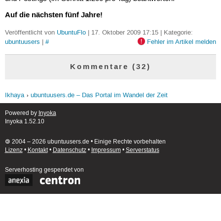
Auf die nächsten fünf Jahre!
Veröffentlicht von
UbuntuFlo
| 17. Oktober 2009 17:15 | Kategorie:
ubuntuusers
|
#
Fehler im Artikel melden
Kommentare (32)
Ikhaya
ubuntuusers.de – Das Portal im Wandel der Zeit
Powered by
Inyoka
Inyoka 1.52.10
🄯 2004 – 2026 ubuntuusers.de • Einige Rechte vorbehalten
Lizenz
•
Kontakt
•
Datenschutz
•
Impressum
•
Serverstatus
Serverhosting
gespendet von