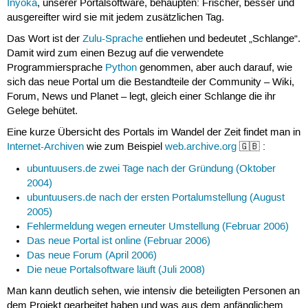
Inyoka
, unserer Portalsoftware, behaupten: Frischer, besser und
ausgereifter wird sie mit jedem zusätzlichen Tag.
Das Wort ist der
Zulu-Sprache
entliehen und bedeutet „Schlange“.
Damit wird zum einen Bezug auf die verwendete
Programmiersprache
Python
genommen, aber auch darauf, wie
sich das neue Portal um die Bestandteile der Community – Wiki,
Forum, News und Planet – legt, gleich einer Schlange die ihr
Gelege behütet.
Eine kurze Übersicht des Portals im Wandel der Zeit findet man in
Internet-Archiven
wie zum Beispiel
web.archive.org
🇬🇧 :
ubuntuusers.de zwei Tage nach der Gründung (Oktober
2004)
ubuntuusers.de nach der ersten Portalumstellung (August
2005)
Fehlermeldung wegen erneuter Umstellung (Februar 2006)
Das neue Portal ist online (Februar 2006)
Das neue Forum (April 2006)
Die neue Portalsoftware läuft (Juli 2008)
Man kann deutlich sehen, wie intensiv die beteiligten Personen an
dem Projekt gearbeitet haben und was aus dem anfänglichem