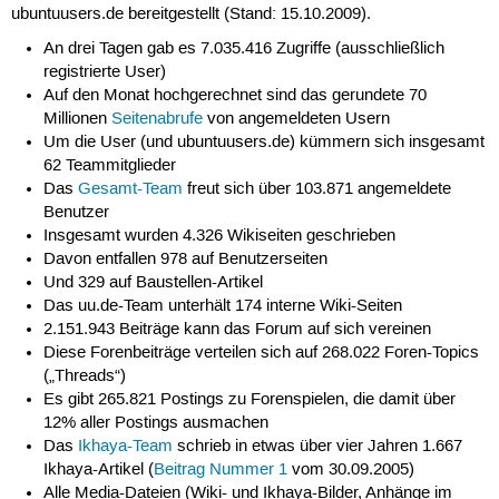
ubuntuusers.de bereitgestellt (Stand: 15.10.2009).
An drei Tagen gab es 7.035.416 Zugriffe (ausschließlich
registrierte User)
Auf den Monat hochgerechnet sind das gerundete 70
Millionen
Seitenabrufe
von angemeldeten Usern
Um die User (und ubuntuusers.de) kümmern sich insgesamt
62 Teammitglieder
Das
Gesamt-Team
freut sich über 103.871 angemeldete
Benutzer
Insgesamt wurden 4.326 Wikiseiten geschrieben
Davon entfallen 978 auf Benutzerseiten
Und 329 auf Baustellen-Artikel
Das uu.de-Team unterhält 174 interne Wiki-Seiten
2.151.943 Beiträge kann das Forum auf sich vereinen
Diese Forenbeiträge verteilen sich auf 268.022 Foren-Topics
(„Threads“)
Es gibt 265.821 Postings zu Forenspielen, die damit über
12% aller Postings ausmachen
Das
Ikhaya-Team
schrieb in etwas über vier Jahren 1.667
Ikhaya-Artikel (
Beitrag Nummer 1
vom 30.09.2005)
Alle Media-Dateien (Wiki- und Ikhaya-Bilder, Anhänge im