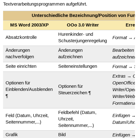
Textverarbeitungsprogrammen aufgeführt.
Unterschiedliche Bezeichnung/Position von Funk
MS Word 2003/XP
OOo 3.0 Writer
Erreic
Hurenkinder- und
Format
A
Absatzkontrolle
→
Schusterjungenregelung
Bearbeiten
Änderungen
Änderungen
aufzeichnen
nachverfolgen
aufzeichnen
Format
S
Seite einrichten
Seiteneinstellungen
→
Extras
Op
→
OpenOffice.
Optionen für
Optionen für
Writer/OpenO
Einblenden/Ausblenden
Steuerzeichen ¶
¶
Writer/Web
Formatierung
Feldbefehl (Datum,
Einfügen
Feld (Datum, Uhrzeit,
→
Uhrzeit,
Datum
Uhrze
Seitennummer,...)
/
Seitennummer,...)
Einfügen
Grafik
Bild
→