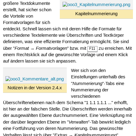
größere Textdokumente
erstellt, hat sicher schon
Kapitelnummerierung
die Vorteile von
Formatvorlagen für sich
entdeckt. Schnell lassen sich mit deren Hilfe die Formate für
verschiedene Textelemente wie Überschriften und Textkörper
definieren, was eine effiziente Formatierung ermöglicht. Sie sind
Format → Formatvorlagen
über "
" bzw. mit
zu erreichen. Mit
F11
einem Rechtsklick auf die gewünschte Vorlage und einem Klick
auf ändern lassen sie sich anpassen.
Wer sich von den
Einstellungen unterhalb des
Nummerierung
"
"-Tabs eine
Notizen in der Version 2.4.x
Nummerierung der
verschiedenen
Überschriftenebenen nach dem Schema "1 1.1 1.1.1 ..." erhofft,
ist hier an der falschen Stelle. Die Überschriften werden innerhalb
der ausgewählten Ebene durchnummeriert. Eine Verknüpfung mit
Verwalten
der darüber liegenden Ebene im "
"-Tab bewirkt lediglich
eine Fortführung von deren Nummerierung. Das gewünschte
Extras
Kapitelnummerierung
Verhalten lässt sich über "
→
"