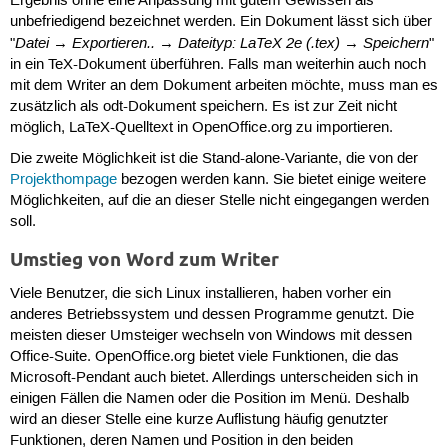
Ergebnis ohne eine Anpassung mit gutem Gewissen als
unbefriedigend bezeichnet werden. Ein Dokument lässt sich über
Datei
Exportieren..
Dateityp: LaTeX 2e (.tex)
Speichern
"
→
→
→
"
in ein TeX-Dokument überführen. Falls man weiterhin auch noch
mit dem Writer an dem Dokument arbeiten möchte, muss man es
zusätzlich als odt-Dokument speichern. Es ist zur Zeit nicht
möglich, LaTeX-Quelltext in OpenOffice.org zu importieren.
Die zweite Möglichkeit ist die Stand-alone-Variante, die von der
Projekthompage
bezogen werden kann. Sie bietet einige weitere
Möglichkeiten, auf die an dieser Stelle nicht eingegangen werden
soll.
Umstieg von Word zum Writer
Viele Benutzer, die sich Linux installieren, haben vorher ein
anderes Betriebssystem und dessen Programme genutzt. Die
meisten dieser Umsteiger wechseln von Windows mit dessen
Office-Suite. OpenOffice.org bietet viele Funktionen, die das
Microsoft-Pendant auch bietet. Allerdings unterscheiden sich in
einigen Fällen die Namen oder die Position im Menü. Deshalb
wird an dieser Stelle eine kurze Auflistung häufig genutzter
Funktionen, deren Namen und Position in den beiden