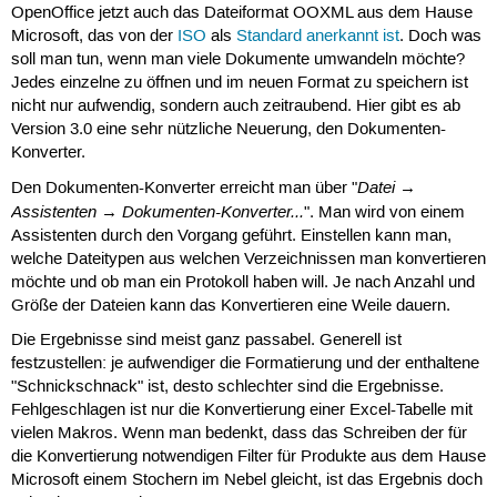
OpenOffice jetzt auch das Dateiformat OOXML aus dem Hause
Microsoft, das von der
ISO
als
Standard anerkannt ist
. Doch was
soll man tun, wenn man viele Dokumente umwandeln möchte?
Jedes einzelne zu öffnen und im neuen Format zu speichern ist
nicht nur aufwendig, sondern auch zeitraubend. Hier gibt es ab
Version 3.0 eine sehr nützliche Neuerung, den Dokumenten-
Konverter.
Datei
Den Dokumenten-Konverter erreicht man über "
→
Assistenten
Dokumenten-Konverter...
→
". Man wird von einem
Assistenten durch den Vorgang geführt. Einstellen kann man,
welche Dateitypen aus welchen Verzeichnissen man konvertieren
möchte und ob man ein Protokoll haben will. Je nach Anzahl und
Größe der Dateien kann das Konvertieren eine Weile dauern.
Die Ergebnisse sind meist ganz passabel. Generell ist
festzustellen: je aufwendiger die Formatierung und der enthaltene
"Schnickschnack" ist, desto schlechter sind die Ergebnisse.
Fehlgeschlagen ist nur die Konvertierung einer Excel-Tabelle mit
vielen Makros. Wenn man bedenkt, dass das Schreiben der für
die Konvertierung notwendigen Filter für Produkte aus dem Hause
Microsoft einem Stochern im Nebel gleicht, ist das Ergebnis doch