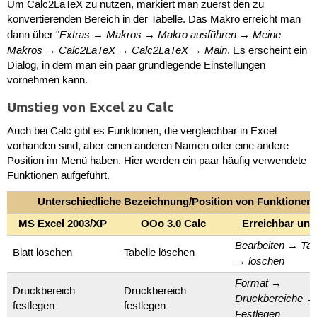
Um Calc2LaTeX zu nutzen, markiert man zuerst den zu
konvertierenden Bereich in der Tabelle. Das Makro erreicht man
Extras
Makros
Makro ausführen
Meine
dann über "
→
→
→
Makros
Calc2LaTeX
Calc2LaTeX
Main
→
→
→
. Es erscheint ein
Dialog, in dem man ein paar grundlegende Einstellungen
vornehmen kann.
Umstieg von Excel zu Calc
Auch bei Calc gibt es Funktionen, die vergleichbar in Excel
vorhanden sind, aber einen anderen Namen oder eine andere
Position im Menü haben. Hier werden ein paar häufig verwendete
Funktionen aufgeführt.
Unterschiedliche Bezeichnung/Position von Funktionen
MS Excel 2003/XP
OOo 3.0 Calc
Erreichbar unter
Bearbeiten
Tab
→
Blatt löschen
Tabelle löschen
löschen
→
Format
→
Druckbereich
Druckbereich
Druckbereiche
→
festlegen
festlegen
Festlegen