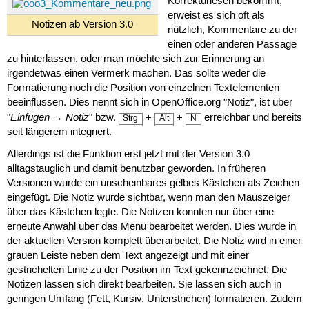
Korrekturlesen bekommt,
erweist es sich oft als
Notizen ab Version 3.0
nützlich, Kommentare zu der
einen oder anderen Passage
zu hinterlassen, oder man möchte sich zur Erinnerung an
irgendetwas einen Vermerk machen. Das sollte weder die
Formatierung noch die Position von einzelnen Textelementen
beeinflussen. Dies nennt sich in OpenOffice.org "Notiz", ist über
Einfügen
Notiz
"
→
" bzw.
+
+
erreichbar und bereits
Strg
Alt
N
seit längerem integriert.
Allerdings ist die Funktion erst jetzt mit der Version 3.0
alltagstauglich und damit benutzbar geworden. In früheren
Versionen wurde ein unscheinbares gelbes Kästchen als Zeichen
eingefügt. Die Notiz wurde sichtbar, wenn man den Mauszeiger
über das Kästchen legte. Die Notizen konnten nur über eine
erneute Anwahl über das Menü bearbeitet werden. Dies wurde in
der aktuellen Version komplett überarbeitet. Die Notiz wird in einer
grauen Leiste neben dem Text angezeigt und mit einer
gestrichelten Linie zu der Position im Text gekennzeichnet. Die
Notizen lassen sich direkt bearbeiten. Sie lassen sich auch in
geringen Umfang (Fett, Kursiv, Unterstrichen) formatieren. Zudem