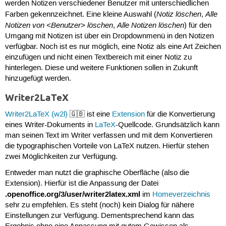
werden Notizen verschiedener Benutzer mit unterschiedlichen
Notiz löschen
Alle
Farben gekennzeichnet. Eine kleine Auswahl (
,
Notizen von <Benutzer> löschen
Alle Notizen löschen
,
) für den
Umgang mit Notizen ist über ein Dropdownmenü in den Notizen
verfügbar. Noch ist es nur möglich, eine Notiz als eine Art Zeichen
einzufügen und nicht einen Textbereich mit einer Notiz zu
hinterlegen. Diese und weitere Funktionen sollen in Zukunft
hinzugefügt werden.
Writer2LaTeX
Writer2LaTeX (w2l)
🇬🇧 ist eine
Extension
für die Konvertierung
eines Writer-Dokuments in
LaTeX
-Quellcode. Grundsätzlich kann
man seinen Text im Writer verfassen und mit dem Konvertieren
die typographischen Vorteile von LaTeX nutzen. Hierfür stehen
zwei Möglichkeiten zur Verfügung.
Entweder man nutzt die graphische Oberfläche (also die
Extension). Hierfür ist die Anpassung der Datei
.openoffice.org/3/user/writer2latex.xml
im
Homeverzeichnis
sehr zu empfehlen. Es steht (noch) kein Dialog für nähere
Einstellungen zur Verfügung. Dementsprechend kann das