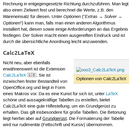
Rechnung in entgegengesetzte Richtung durchzuführen. Man legt
also einen Zielwert fest und berechnet die Werte, z.B. den
Optionen
Extras
Solver
Wareneinsatz für diesen. Unter
("
→
→
Optionen
") kann man, falls man einen anderen Algorithmus
installiert hat, diesen sowie einige Anforderungen an das Ergebnis
festlegen. Der Solver macht einen ausgereiften Eindruck und ist
durch die übersichtliche Anordnung leicht anzuwenden.
Calc2LaTeX
Nicht neu, aber ebenfalls
erwähnenswert ist die Extension
Calc2LaTeX
🇬🇧. Sie ist
Optionen von Calc2LaTeX
inzwischen fester Bestandteil von
OpenOffice.org und liegt in Form
eines Makros vor. Da es eine Kunst für sich ist, unter
LaTeX
schöne und aussagekräftige Tabellen zu erstellen, bietet
Calc2LaTeX eine gute Hilfestellung, um ein Grundgerüst zu
erhalten. Das gilt insbesondere für große Tabellen. Die Betonung
liegt hierbei aber auf
Grundgerüst
. Die Formatierung der Tabelle
wird nur rudimentär (Fettschrift und Kursiv) übernommen.