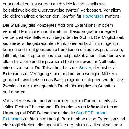
damit arbeiten. Es wurden auch viele kleine Details wie
beispielsweise die Querverweise (Writer) verbessert. Vor allem
die kleinen Dinge erhöhen den Komfort für
Poweruser
immens.
Die Stärkung des Konzeptes
Add-ons
Extensions, mit dem
vermehrt Funktionen nicht mehr im Basisprogramm integriert
werden, ist ebenfalls ein zu begrüßender Schritt. Die Möglichkeit,
sich jeweils die gebrauchten Funktionen einfach hinzufügen zu
können und nicht gebrauchte Funktionen einfach weg zu lassen,
hilft mit, das Programm nicht unnötig aufzublähen. Dies dürfte vor
allem für ältere und langsamere Rechner sowie für Netbooks
interessant sein. Die Tatsache, dass der
Solver
, der bisher als
Extension zur Verfügung stand und nur von wenigen Nutzern
gebraucht wird, jetzt in das Basisprogramm integriert wurde, lässt
Zweifel an der konsequenten Durchführung dieses Schrittes
aufkommen.
Von vielen erwartet und von einigen hier im Forum bereits als
"Killer-Feature" bezeichnet dürften die neuen Möglichkeiten im
Umgang mit PDF-Dateien sein, die die
Sun PDF Import
Extension
zusätzlich mitbringt. Bereits ohne diese Extension sind
die Möglichkeiten, die OpenOffice.org mit PDF-Files bietet, sehr