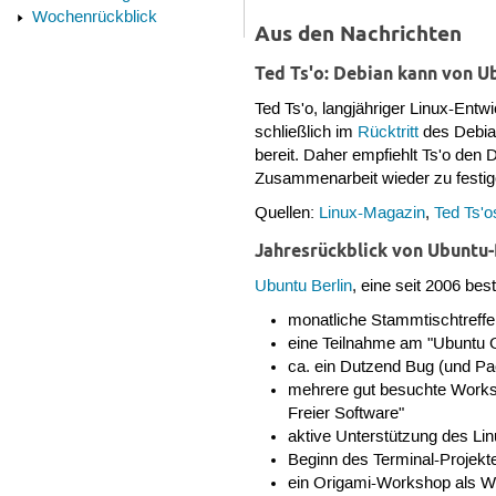
Wochenrückblick
Aus den Nachrichten
Ted Ts'o: Debian kann von U
Ted Ts'o, langjähriger Linux-Ent
schließlich im
Rücktritt
des Debian
bereit. Daher empfiehlt Ts'o den
Zusammenarbeit wieder zu festig
Quellen:
Linux-Magazin
,
Ted Ts'o
Jahresrückblick von Ubuntu-
Ubuntu Berlin
, eine seit 2006 b
monatliche Stammtischtreffen
eine Teilnahme am "Ubuntu 
ca. ein Dutzend Bug (und Pa
mehrere gut besuchte Worksh
Freier Software"
aktive Unterstützung des L
Beginn des Terminal-Projekt
ein Origami-Workshop als W