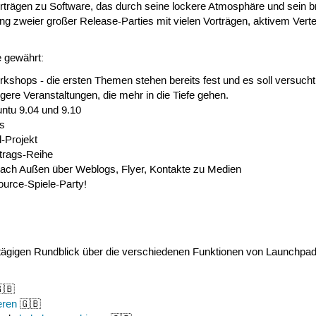
orträgen zu Software, das durch seine lockere Atmosphäre und sein b
ung zweier großer Release-Parties mit vielen Vorträgen, aktivem Ver
e gewährt:
hops - die ersten Themen stehen bereits fest und es soll versuch
gere Veranstaltungen, die mehr in die Tiefe gehen.
untu 9.04 und 9.10
s
-Projekt
rtrags-Reihe
ch Außen über Weblogs, Flyer, Kontakte zu Medien
urce-Spiele-Party!
ägigen Rundblick über die verschiedenen Funktionen von Launchpad g
🇧
eren
🇬🇧