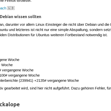
ne Firefox-Browser.
bach
🇬🇧
ebian wissen sollten
 an, darunter vor allem Linux-Einsteiger die nicht über Debian und di
untu und letzteres ist nicht nur eine simple Abspaltung, sondern setz
den Distributionen für Ubuntus weiteren Fortbestand notwendig ist.
ngene Woche
ne Woche
49# vergangene Woche
+1100# vergangene Woche
hlerberichte (239941) +2135# vergangene Woche
iv gearbeitet wird, sind hier nicht aufgeführt. Dazu gehören Fehler, für
ackalope