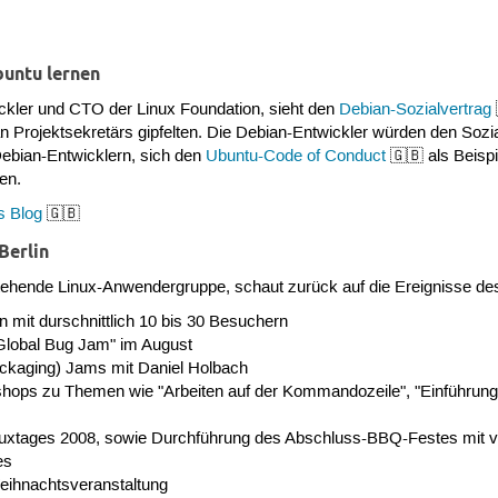
buntu lernen
wickler und CTO der Linux Foundation, sieht den
Debian-Sozialvertrag
 Projektsekretärs gipfelten. Die Debian-Entwickler würden den Sozi
 Debian-Entwicklern, sich den
Ubuntu-Code of Conduct
🇬🇧 als Beisp
en.
s Blog
🇬🇧
Berlin
estehende Linux-Anwendergruppe, schaut zurück auf die Ereignisse d
 mit durschnittlich 10 bis 30 Besuchern
Global Bug Jam" im August
ckaging) Jams mit Daniel Holbach
ops zu Themen wie "Arbeiten auf der Kommandozeile", "Einführung in
inuxtages 2008, sowie Durchführung des Abschluss-BBQ-Festes mit 
es
eihnachtsveranstaltung