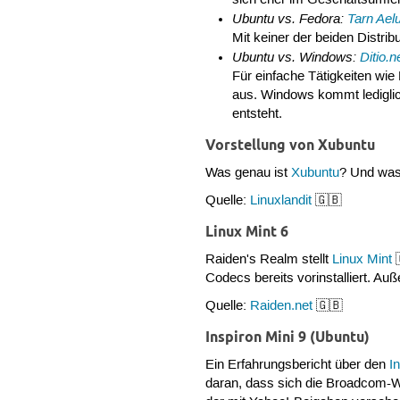
sich eher im Geschäftsumfeld
Ubuntu vs. Fedora:
Tarn Ael
Mit keiner der beiden Distrib
Ubuntu vs. Windows:
Ditio.
Für einfache Tätigkeiten wi
aus. Windows kommt lediglic
entsteht.
Vorstellung von Xubuntu
Was genau ist
Xubuntu
? Und was
Quelle:
Linuxlandit
🇬🇧
Linux Mint 6
Raiden's Realm stellt
Linux Mint

Codecs bereits vorinstalliert. A
Quelle:
Raiden.net
🇬🇧
Inspiron Mini 9 (Ubuntu)
Ein Erfahrungsbericht über den
I
daran, dass sich die Broadcom-WL