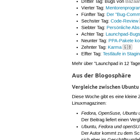
Dritter Tag: Bugs von
Bazaar
Vierter Tag:
Mentorenprogr
Fünfter Tag:
Der "Bug-Comme
Sechster Tag:
Code-Review
Siebter Tag:
Persönliche Abs
Achter Tag:
Launchpad-Bugs 
Neunter Tag:
PPA-Pakete ko
Zehnter Tag:
Karma
🇬🇧
Elfter Tag:
Testläufe in Stagi
Mehr über "Launchpad in 12 Tag
Aus der Blogosphäre
Vergleiche zwischen Ubuntu
Diese Woche gibt es eine kleine
Linuxmagazinen:
Fedora, OpenSuse, Ubuntu u
Der Beitrag liefert einen Ver
Ubuntu, Fedora und openSU
Der Autor kommt zu dem Schlu