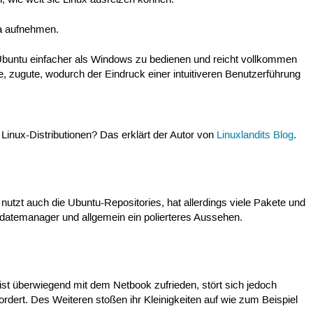
, wie weit sie Linux ausreizen können.
ta aufnehmen.
 Ubuntu einfacher als Windows zu bedienen und reicht vollkommen
 zugute, wodurch der Eindruck einer intuitiveren Benutzerführung
inux-Distributionen? Das erklärt der Autor von
Linuxlandits Blog
.
d nutzt auch die Ubuntu-Repositories, hat allerdings viele Pakete und
Updatemanager und allgemein ein polierteres Aussehen.
ist überwiegend mit dem Netbook zufrieden, stört sich jedoch
rdert. Des Weiteren stoßen ihr Kleinigkeiten auf wie zum Beispiel