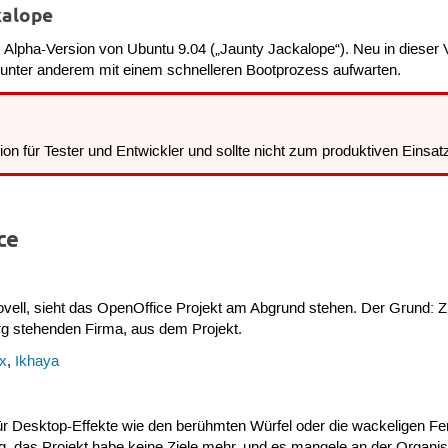
kalope
Alpha-Version von Ubuntu 9.04 („Jaunty Jackalope“). Neu in dieser Ve
d unter anderem mit einem schnelleren Bootprozess aufwarten.
ion für Tester und Entwickler und sollte nicht zum produktiven Einsa
ce
ovell, sieht das OpenOffice Projekt am Abgrund stehen. Der Grund: 
rg stehenden Firma, aus dem Projekt.
ux
,
Ikhaya
?
ür Desktop-Effekte wie den berühmten Würfel oder die wackeligen Fenst