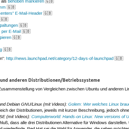
als
behoben markieren
🇬🇧
amm
🇬🇧
nters" E-Mail-Header
🇬🇧
🇬🇧
paltungen
🇬🇧
per E-Mail
🇬🇧
pieren
🇬🇧
ng
🇬🇧
en":
http://news.launchpad.net/category/12-days-of-launchpad
🇬🇧
 und anderen Distributionen/Betriebssysteme
 Zusammenstellung von Vergleichen zwischen Ubuntu und anderen Li
nd Debian GNU/Linux (mit Videos):
Golem: Wer welches Linux brau
gleich der Distributionen, jeweils mit kurzer Beschreibung, jedoch ohn
SE (mit Videos):
Computerworld: Hands-on Linux: New versions of 
ß, dass alle drei Distributionen Alternative für Windows darstelle