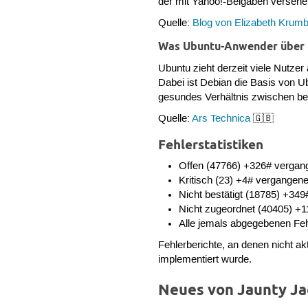
der mit Yahoo!-Beigaben versehe
Quelle:
Blog von Elizabeth Krum
Was Ubuntu-Anwender über D
Ubuntu zieht derzeit viele Nutzer
Dabei ist Debian die Basis von Ub
gesundes Verhältnis zwischen bei
Quelle:
Ars Technica
🇬🇧
Fehlerstatistiken
Offen (47766) +326# verga
Kritisch (23) +4# vergange
Nicht bestätigt (18785) +3
Nicht zugeordnet (40405) 
Alle jemals abgegebenen Fe
Fehlerberichte, an denen nicht akt
implementiert wurde.
Neues von Jaunty J