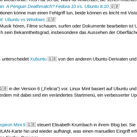
 wiederfinde. Red Hat sei die Wahl für Anwender, die sehen möchten
uin: A Penguin Deathmatch? Fedora 10 vs. Ubuntu 8.10
🇬🇧
utionen könne man einen Fehlgriff tun, beide können es leicht mit Vis
net: Ubuntu vs Windows
🇬🇧
e Musik hören, Filme schauen, surfen oder Dokumente bearbeiten ist
h sein Bekanntheitsgrad, insbesondere das Aussehen der Oberfläche,
 unterscheidet
Xubuntu
🇬🇧 von den anderen Ubuntu-Derivaten und L
🇧 in der Version 6 („Felicia“) vor. Linux Mint basiert auf Ubuntu un
ußerdem mit dabei sind ein verändertes Startmenü, ein verbesserter 
nspiron Mini 9
🇬🇧 steuert Elisabeth Krumbach in ihrem Blog bei. Sie 
AN-Karte hin und wieder aufhängt, was einen manuellen Eingriff erfo