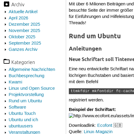
Archiv
Mit über 6 Milionen Beiträgen und
besuchte Seite der immer größer 
Aktuelle Artikel
für Einführungen und Hilfeleistu
April 2026
Threads!
Dezember 2025
November 2025
Rund um Ubuntu
Oktober 2025
September 2025
Anleitungen
Ganzes Archiv
Neue Schriftart soll Tinten
Kategorien
Eine neu entwickelte Schriftart n
Allgemeine Nachrichten
löchrigen Buchstaben und basie
Buchbesprechung
mit dem Befehl
Kwami
Linux und Open Source
ttmkfdir mkfontdir fc-cach
Projektvorstellung
registriert werden.
Rund um Ubuntu
Software
Beispiel der Schriftart:
Ubuntu Touch
Ubuntu und ich
Downloadlink:
Ecofont
🇬🇧
ubuntuusers
Quelle:
Linux-Magazin
Veranstaltungen