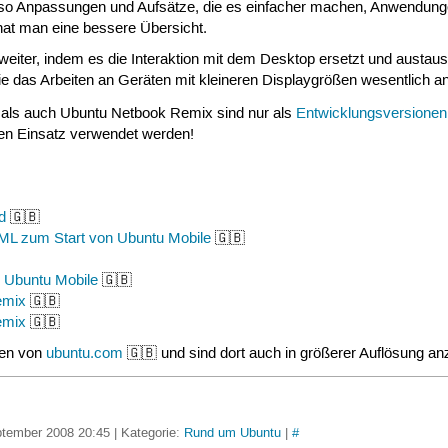
so Anpassungen und Aufsätze, die es einfacher machen, Anwendungen 
hat man eine bessere Übersicht.
weiter, indem es die Interaktion mit dem Desktop ersetzt und austa
 das Arbeiten an Geräten mit kleineren Displaygrößen wesentlich 
als auch Ubuntu Netbook Remix sind nur als
Entwicklungsversionen
ven Einsatz verwendet werden!
d
🇬🇧
ML zum Start von Ubuntu Mobile
🇬🇧
 Ubuntu Mobile
🇬🇧
emix
🇬🇧
emix
🇬🇧
men von
ubuntu.com
🇬🇧 und sind dort auch in größerer Auflösung a
ptember 2008 20:45 | Kategorie:
Rund um Ubuntu
|
#