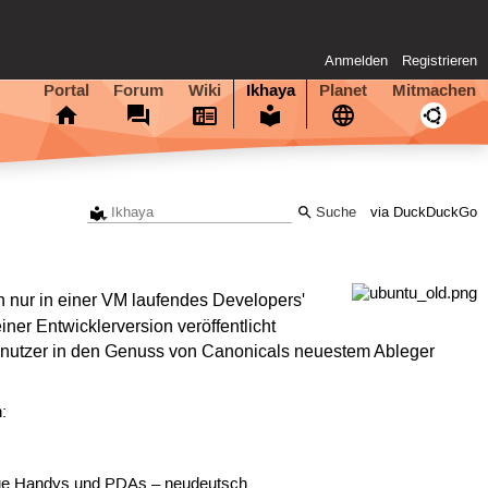
Anmelden
Registrieren
Portal
Forum
Wiki
Ikhaya
Planet
Mitmachen
via DuckDuckGo
in nur in einer VM laufendes Developers'
iner Entwicklerversion veröffentlicht
dbenutzer in den Genuss von Canonicals neuestem Ableger
:
ähige Handys und PDAs – neudeutsch