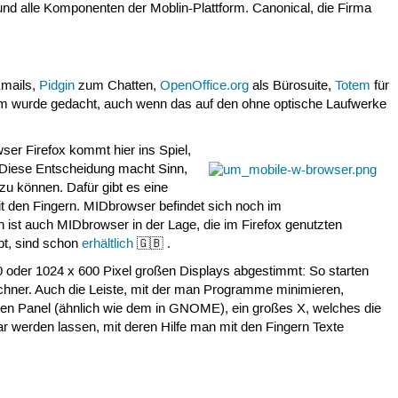
nd alle Komponenten der Moblin-Plattform. Canonical, die Firma
Emails,
Pidgin
zum Chatten,
OpenOffice.org
als Bürosuite,
Totem
für
 wurde gedacht, auch wenn das auf den ohne optische Laufwerke
ser Firefox kommt hier ins Spiel,
 Diese Entscheidung macht Sinn,
u können. Dafür gibt es eine
t den Fingern. MIDbrowser befindet sich noch im
h ist auch MIDbrowser in der Lage, die im Firefox genutzten
pt, sind schon
erhältlich
🇬🇧 .
80 oder 1024 x 600 Pixel großen Displays abgestimmt: So starten
chner. Auch die Leiste, mit der man Programme minimieren,
beren Panel (ähnlich wie dem in GNOME), ein großes X, welches die
r werden lassen, mit deren Hilfe man mit den Fingern Texte