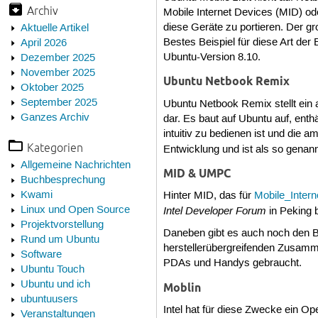
Archiv
Mobile Internet Devices (MID) o
diese Geräte zu portieren. Der g
Aktuelle Artikel
Bestes Beispiel für diese Art de
April 2026
Ubuntu-Version 8.10.
Dezember 2025
November 2025
Ubuntu Netbook Remix
Oktober 2025
September 2025
Ubuntu Netbook Remix stellt ein a
Ganzes Archiv
dar. Es baut auf Ubuntu auf, enth
intuitiv zu bedienen ist und die a
Kategorien
Entwicklung und ist als so gena
Allgemeine Nachrichten
MID & UMPC
Buchbesprechung
Kwami
Hinter MID, das für
Mobile_Inter
Linux und Open Source
Intel Developer Forum
in Peking 
Projektvorstellung
Daneben gibt es auch noch den 
Rund um Ubuntu
herstellerübergreifenden Zusamme
Software
PDAs und Handys gebraucht.
Ubuntu Touch
Ubuntu und ich
Moblin
ubuntuusers
Intel hat für diese Zwecke ein 
Veranstaltungen