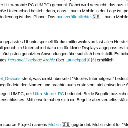
der Ultra-mobile PC (UMPC) genannt. Dabei wird versucht, das aus U
roße Unterschied besteht darin, dass Ubuntu Mobile in der Lage ist, 
r Bedienung ist das iPhone. Das
nun veröffentlichte
🇬🇧 Ubuntu Mobile
ngepasstes Ubuntu speziell für die mittlerweile von fast allen Herstel
ält jedoch im Unterschied dazu ein für kleine Displays angepasstes I
m häufigsten genutzten Anwendungen übersichtlich bereitstellt. Es befi
Personal Package Archiv
nntes
über
Launchpad
🇬🇧 erhältlich.
net_Devices
steht, was direkt übersetzt "Mobiles Internetgerät" bedeute
begründete den Namen und brachte auch erste von Intel entworfene S
Begriff UMPC, der
Ultra-Mobile_PC
bedeutet. Beide Begriffe bezeichn
nschlusses. Mittlerweile haben sich die Begriffe aber verselbstständ
Opensource-Projekt namens
Moblin
🇬🇧 gegründet. Moblin steht für "Mo