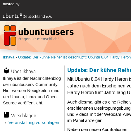
hosted by
Ikhaya
Update: Der kühne Reiher ist geschlüpft: Ubuntu 8.04 Hardy Heron 
Update: Der kühne Reihe
Über Ikhaya
Ikhaya ist der Nachrichtenblog
Mit Ubuntu 8.04 Hardy Heron i
der ubuntuusers-Community.
Jahre nach dem Erscheinen von
Hier werden Neuigkeiten rund
Hardy Heron fünf Jahre lang U
um Ubuntu, Linux und Open
Auch diesmal gibt es eine Reihe v
Source veröffentlicht.
erschienenen Desktopumgebun
und Videos mit der Webcam-Anwen
Vorschlagen
im Panel anzeigen.
Veranstaltung vorschlagen
Neben den neuen Applikationen fi