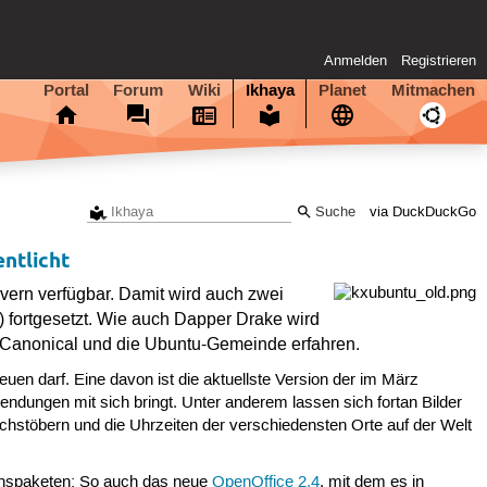
Anmelden
Registrieren
Portal
Forum
Wiki
Ikhaya
Planet
Mitmachen
via DuckDuckGo
ntlicht
vern verfügbar. Damit wird auch zwei
 fortgesetzt. Wie auch Dapper Drake wird
h Canonical und die Ubuntu-Gemeinde erfahren.
uen darf. Eine davon ist die aktuellste Version der im März
endungen mit sich bringt. Unter anderem lassen sich fortan Bilder
töbern und die Uhrzeiten der verschiedensten Orte auf der Welt
ionspaketen: So auch das neue
OpenOffice 2.4
, mit dem es in