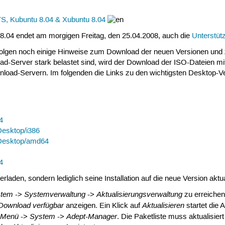
S, Kubuntu 8.04 & Xubuntu 8.04
 8.04 endet am morgigen Freitag, den 25.04.2008, auch die
Unterstüt
folgen noch einige Hinweise zum Download der neuen Versionen und
-Server stark belastet sind, wird der Download der ISO-Dateien mi
wnload-Servern. Im folgenden die Links zu den wichtigsten Desktop-V
4
esktop/i386
Desktop/amd64
4
rladen, sondern lediglich seine Installation auf die neue Version ak
stem
Systemverwaltung
Aktualisierungsverwaltung
->
->
zu erreichen
 Download verfügbar
Aktualisieren
anzeigen. Ein Klick auf
startet die 
-Menü
System
Adept-Manager
->
->
. Die Paketliste muss aktualisie