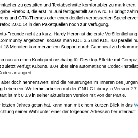
infacher zu gestalten und Textabschnitte komfortabler zu markieren. 
e Firefox 3, die erst im Juni fertiggestellt sein wird. Er bringt zahl
ons und GTK-Themes oder einen deutlich verbesserten Speicherverbra
Firefox 2.0.0.14 in den Paketquellen noch zur Verfügung.
u-Freunde nicht zu kurz: Hardy Heron ist die erste Veröffentlichung
Community angeboten, sodass man KDE 3.5 und KDE 4.0 parallel nutze
mit 18 Monaten kommerziellem Support durch Canonical zu bekomme
von nun an einen Konfigurationsdialog für Desktop-Effekte mit Compi
t zuletzt verfügt Kubuntu 8.04 über eine automatische Codec-Installat
odec arrangiert.
 aber doch nennenswert, sind die Neuerungen im Inneren des jungen 
Leben ein. Weiterhin arbeiten mit der GNU C Library in Version 2.
rt ist mit 0.3.9 in seiner aktuellsten Version mit von der Partie.
 letzten Jahres getan hat, kann man mit einem kurzen Blick in das
W
htung seiner Wahl unter einer der folgenden Adressen herunterlädt: