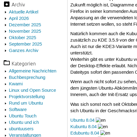
Archiv
Zukunft möglich ist, Diagramme e
Firefox in seiner kommenden Ausgab
Aktuelle Artikel
Anpassung an die verwendeten Ic
April 2026
Internet setzen wollen, so steht 
Dezember 2025
November 2025
Natürlich kommen auch die Kubunt
Oktober 2025
zusätzlich zu KDE 3.5.9 von der 
September 2025
Auch ist nur die KDE3-Variante 
Ganzes Archiv
unterstützt.
Weiterhin gibt es unter Kubuntu 
Kategorien
der Desktop-Effekte erlaubt. Nich
Allgemeine Nachrichten
Dateityps sofort den passenden C
Buchbesprechung
Wenn auch nicht sofort zu sehen,
Kwami
dem jüngsten Ubuntu-Abkömmling 
Linux und Open Source
Innerem, auch der Init-Ersatz upsta
Projektvorstellung
Rund um Ubuntu
Was sich sonst noch seit Oktober
Software
sich Ubuntu in der Geschmacksric
Ubuntu Touch
Ubuntu 8.04
Ubuntu und ich
Kubuntu 8.04
ubuntuusers
Edubuntu 8.04
Veranstaltungen