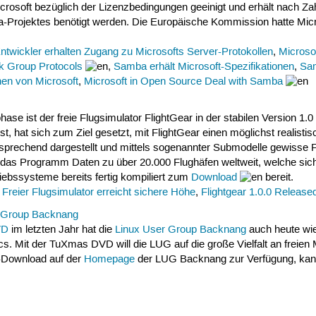
osoft bezüglich der Lizenzbedingungen geeinigt und erhält nach Zahl
Projektes benötigt werden. Die Europäische Kommission hatte Micros
twickler erhalten Zugang zu Microsofts Server-Protokollen
,
Microso
k Group Protocols
,
Samba erhält Microsoft-Spezifikationen
,
Sam
nen von Microsoft
,
Microsoft in Open Source Deal with Samba
e ist der freie Flugsimulator FlightGear in der stabilen Version 1.
t, hat sich zum Ziel gesetzt, mit FlightGear einen möglichst realist
sprechend dargestellt und mittels sogenannter Submodelle gewisse F
das Programm Daten zu über 20.000 Flughäfen weltweit, welche sich au
riebssysteme bereits fertig kompiliert zum
Download
bereit.
- Freier Flugsimulator erreicht sichere Höhe
,
Flightgear 1.0.0 Release
 Group Backnang
VD
im letzten Jahr hat die
Linux User Group Backnang
auch heute wied
s. Mit der TuXmas DVD will die LUG auf die große Vielfalt an frei
-Download auf der
Homepage
der LUG Backnang zur Verfügung, kann