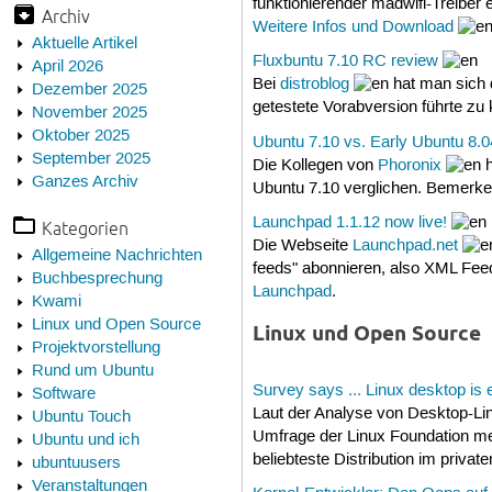
funktionierender madwifi-Treiber e
Archiv
Weitere Infos und Download
Aktuelle Artikel
Fluxbuntu 7.10 RC review
April 2026
Bei
distroblog
hat man sich 
Dezember 2025
getestete Vorabversion führte zu
November 2025
Oktober 2025
Ubuntu 7.10 vs. Early Ubuntu 8
September 2025
Die Kollegen von
Phoronix
h
Ganzes Archiv
Ubuntu 7.10 verglichen. Bemerken
Launchpad 1.1.12 now live!
Kategorien
Die Webseite
Launchpad.net
Allgemeine Nachrichten
feeds" abonnieren, also XML Fee
Buchbesprechung
Launchpad
.
Kwami
Linux und Open Source
Linux und Open Source
Projektvorstellung
Rund um Ubuntu
Survey says ... Linux desktop is
Software
Laut der Analyse von Desktop-Li
Ubuntu Touch
Umfrage der Linux Foundation meh
Ubuntu und ich
beliebteste Distribution im priva
ubuntuusers
Veranstaltungen