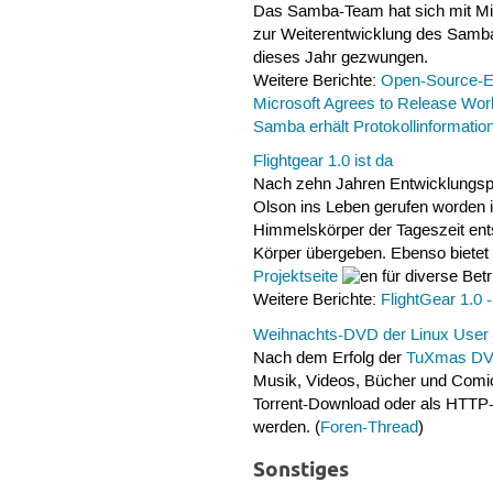
Das Samba-Team hat sich mit Micr
zur Weiterentwicklung des Samba-
dieses Jahr gezwungen.
Weitere Berichte:
Open-Source-En
Microsoft Agrees to Release Wor
Samba erhält Protokollinformatio
Flightgear 1.0 ist da
Nach zehn Jahren Entwicklungsphas
Olson ins Leben gerufen worden is
Himmelskörper der Tageszeit ent
Körper übergeben. Ebenso bietet 
Projektseite
für diverse Bet
Weitere Berichte:
FlightGear 1.0 
Weihnachts-DVD der Linux User
Nach dem Erfolg der
TuXmas D
Musik, Videos, Bücher und Comic
Torrent-Download oder als HTTP
werden. (
Foren-Thread
)
Sonstiges