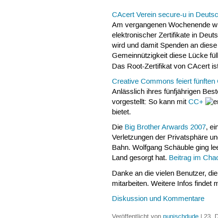
CAcert Verein secure-u in Deuts
Am vergangenen Wochenende wu
elektronischer Zertifikate in Deu
wird und damit Spenden an diese O
Gemeinnützigkeit diese Lücke fül
Das Root-Zertifikat von CAcert i
Creative Commons feiert fünfte
Anlässlich ihres fünfjährigen Be
vorgestellt: So kann mit
CC+
bietet.
Die
Big Brother Arwards 2007
, e
Verletzungen der Privatsphäre u
Bahn. Wolfgang Schäuble ging leer
Land gesorgt hat.
Beitrag im Ch
Danke an die vielen Benutzer, d
mitarbeiten. Weitere Infos findet
Diskussion und Kommentare
Veröffentlicht von
punischdude
| 23. 