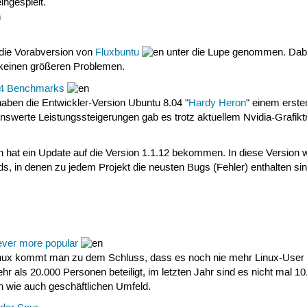
ingespielt.
die Vorabversion von
Fluxbuntu
unter die Lupe genommen. Dabei 
 keinen größeren Problemen.
.04 Benchmarks
aben die Entwickler-Version Ubuntu 8.04 "
Hardy Heron
" einem erste
swerte Leistungssteigerungen gab es trotz aktuellem Nvidia-Grafiktr
hat ein Update auf die Version 1.1.12 bekommen. In diese Version 
ds, in denen zu jedem Projekt die neusten Bugs (Fehler) enthalten 
 ever more popular
nux kommt man zu dem Schluss, dass es noch nie mehr Linux-User ge
r als 20.000 Personen beteiligt, im letzten Jahr sind es nicht mal 1
ten wie auch geschäftlichen Umfeld.