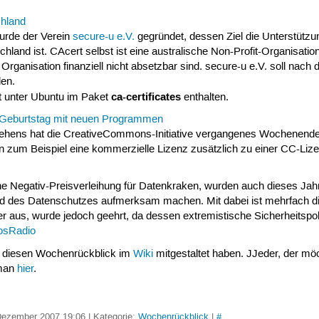
chland
rde der Verein
secure-u e.V.
gegründet, dessen Ziel die Unterstütz
tschland ist. CAcert selbst ist eine australische Non-Profit-Organisa
rganisation finanziell nicht absetzbar sind. secure-u e.V. soll nach
len.
ca-certificates
st unter Ubuntu im Paket
enthalten.
n Geburtstag mit neuen Programmen
stehens hat die CreativeCommons-Initiative vergangenes Wochenende 
zum Beispiel eine kommerzielle Lizenz zusätzlich zu einer CC-
ine Negativ-Preisverleihung für Datenkraken, wurden auch dieses Jah
nd des Datenschutzes aufmerksam machen. Mit dabei ist mehrfach d
 aus, wurde jedoch geehrt, da dessen extremistische Sicherheitspolit
aosRadio
ie diesen Wochenrückblick im
Wiki
mitgestaltet haben. JJeder, der m
 man
hier
.
Dezember 2007 19:06 | Kategorie:
Wochenrückblick
|
#