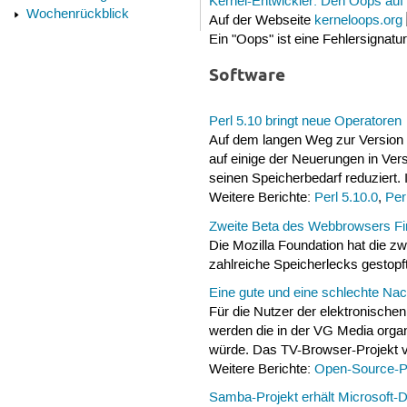
Kernel-Entwickler: Den Oops auf
Wochenrückblick
Auf der Webseite
kerneloops.org
Ein "Oops" ist eine Fehlersignatur,
Software
Perl 5.10 bringt neue Operatoren
Auf dem langen Weg zur Version 6
auf einige der Neuerungen in Ver
seinen Speicherbedarf reduziert.
Weitere Berichte:
Perl 5.10.0
,
Per
Zweite Beta des Webbrowsers Fir
Die Mozilla Foundation hat die zw
zahlreiche Speicherlecks gestopft
Eine gute und eine schlechte Nach
Für die Nutzer der elektronischen
werden die in der VG Media organ
würde. Das TV-Browser-Projekt v
Weitere Berichte:
Open-Source-Pr
Samba-Projekt erhält Microsoft-