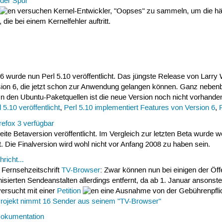
 der Spur
versuchen Kernel-Entwickler, "Oopses" zu sammeln, um die häu
 die bei einem Kernelfehler auftritt.
 wurde nun Perl 5.10 veröffentlicht. Das jüngste Release von Larry 
sion 6, die jetzt schon zur Anwendung gelangen können. Ganz nebenb
 In den Ubuntu-Paketquellen ist die neue Version noch nicht vorhande
l 5.10 veröffentlicht
,
Perl 5.10 implementiert Features von Version 6
,
efox 3 verfügbar
eite Betaversion veröffentlicht. Im Vergleich zur letzten Beta wurde w
. Die Finalversion wird wohl nicht vor Anfang 2008 zu haben sein.
richt...
 Fernsehzeitschrift
TV-Browser
: Zwar können nun bei einigen der Öf
isierten Sendeanstalten allerdings entfernt, da ab 1. Januar ansons
ersucht mit einer
Petition
eine Ausnahme von der Gebührenpflich
ojekt nimmt 16 Sender aus seinem "TV-Browser"
Dokumentation