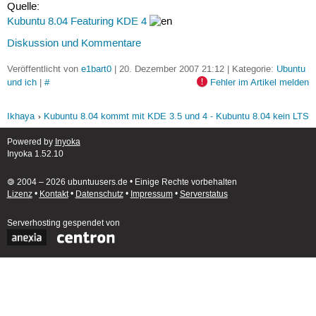
Quelle:
Kubuntu 8.04 Featuring KDE 4
Diskussion und Kommentare
Veröffentlicht von
e1bart0
| 20. Dezember 2007 21:12 | Kategorie:
Ubuntu
und ich
|
#
Fehler im Artikel melden
Ikhaya
Kubuntu 8.04 kommt mit KDE 3.5 und 4 - Kubuntu 8.04 kein LTS
Powered by
Inyoka
Inyoka 1.52.10
🄯 2004 – 2026 ubuntuusers.de • Einige Rechte vorbehalten
Lizenz
•
Kontakt
•
Datenschutz
•
Impressum
•
Serverstatus
Serverhosting
gespendet von