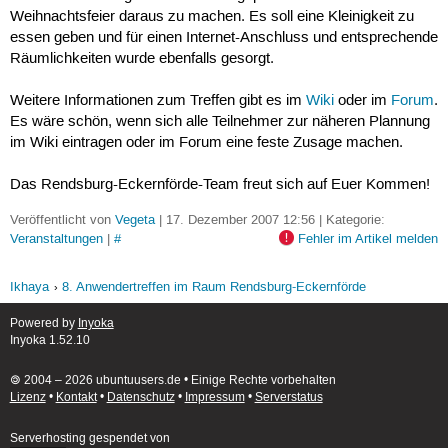
Weihnachtsfeier daraus zu machen. Es soll eine Kleinigkeit zu
essen geben und für einen Internet-Anschluss und entsprechende
Räumlichkeiten wurde ebenfalls gesorgt.
Weitere Informationen zum Treffen gibt es im
Wiki
oder im
Forum
.
Es wäre schön, wenn sich alle Teilnehmer zur näheren Plannung
im Wiki eintragen oder im Forum eine feste Zusage machen.
Das Rendsburg-Eckernförde-Team freut sich auf Euer Kommen!
Veröffentlicht von
Vegeta
| 17. Dezember 2007 12:56 | Kategorie:
Veranstaltungen
|
#
Fehler im Artikel melden
Ikhaya
8. Anwendertreffen im Raum Rendsburg-Eckernförde
Powered by
Inyoka
Inyoka 1.52.10
🄯 2004 – 2026 ubuntuusers.de • Einige Rechte vorbehalten
Lizenz
•
Kontakt
•
Datenschutz
•
Impressum
•
Serverstatus
Serverhosting
gespendet von